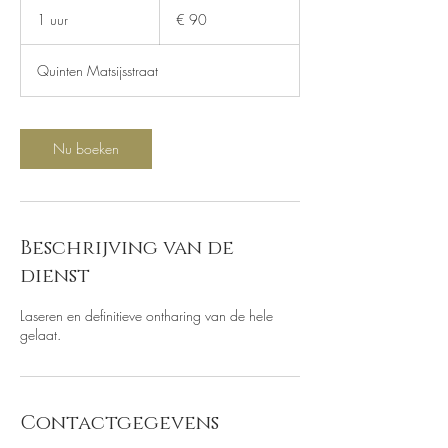
euro
1 uur
1
€ 90
u
u
Quinten Matsijsstraat
Nu boeken
Beschrijving van de
dienst
Laseren en definitieve ontharing van de hele
gelaat.
Contactgegevens