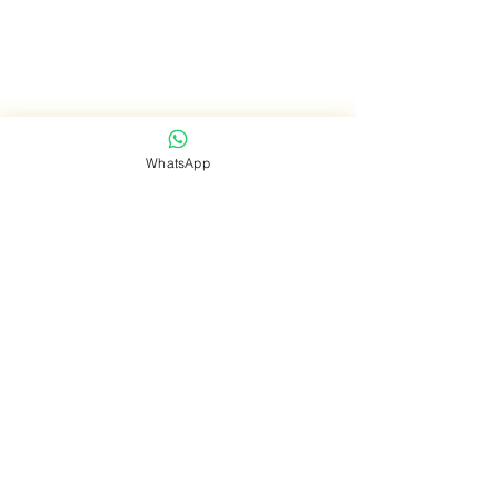
Laserontharing
Gezichtsverzorging
Tanden bleken
WhatsApp
Over ons
Prijslijst
Maak een afspraak
Helvetica Light is
een gemakkelijk te
Contact
lezen lettertype,
dat op bijna elke
site goed werkt.
Volg ons op:
NLD Beauty