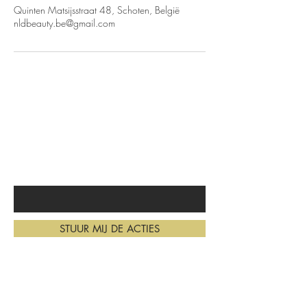
Quinten Matsijsstraat 48, Schoten, België
nldbeauty.be@gmail.com
mis niet langer de beste acties
en promo's. meld je aan.
Typ je e-mailadres in
STUUR MIJ DE ACTIES
Home