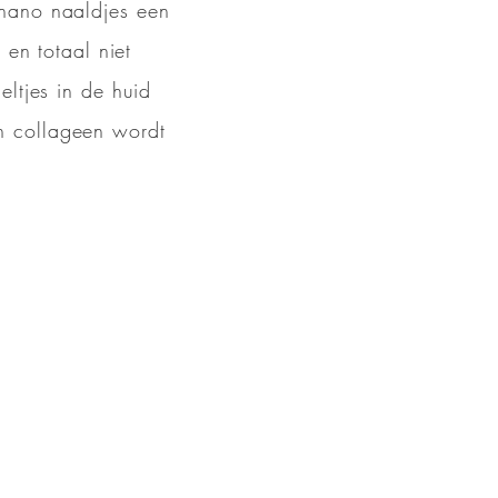
nano naaldjes een
 en totaal niet
ltjes in de huid
n collageen wordt