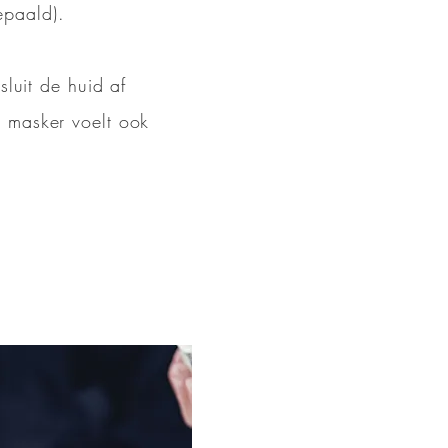
epaald).
luit de huid af
 masker voelt ook