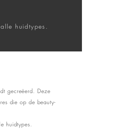
alle huidtypes.
dt gecreëerd. Deze
res die op de beauty-
e huidtypes.