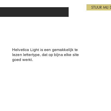
STUUR MIJ 
Over ons
NLD Beauty
Helvetica Light is een gemakkelijk te
lezen lettertype, dat op bijna elke site
Prijslijst
Quinten Matsi
goed werkt.
ing
Maak een afspraak
2900 Schote
Contact
T: 0480 66 
E: nldbeauty